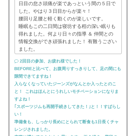
日目の怠さ頭痛が楽であっという間の５日で
した。
やはり３日目からが楽々！
腰回り足腰と軽く動くのが楽しいです。
睡眠もこの二日間は寝坊する程の深い眠りも
得れました。何より日々の指導 ＆ 仲間との
情報交換ができ頑張れました！ 有難うござい
ました。
2回目の参加、お疲れ様でした！
BEFOREと比べて、お腹周りすっきりして、足の間にも
隙間できてますね！
入らなくなっていたジーンズがなんとか入ったとのこ
と！ これはほんとにうれしいモチベーションになりま
すよね！
｢スポーツジムも再開手続きしてきた！｣と！！すばらし
い！
準備食も、しっかり長めにとられて断食も1日長くチャ
レンジされました。