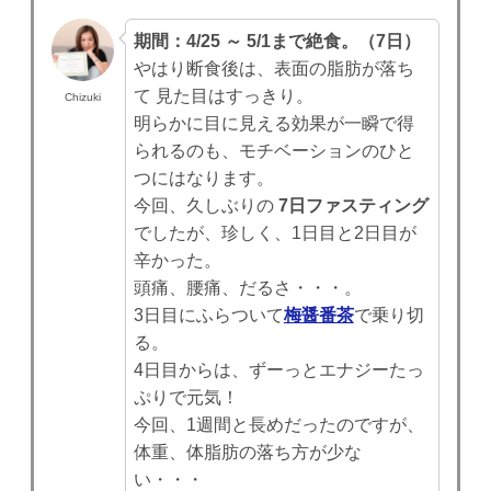
期間：4/25 ～ 5/1まで絶食。（7日）
やはり断食後は、表面の脂肪が落ち
て 見た目はすっきり。
Chizuki
明らかに目に見える効果が一瞬で得
られるのも、モチベーションのひと
つにはなります。
今回、久しぶりの
7日ファスティング
でしたが、珍しく、1日目と2日目が
辛かった。
頭痛、腰痛、だるさ・・・。
3日目にふらついて
梅醤番茶
で乗り切
る。
4日目からは、ずーっとエナジーたっ
ぷりで元気！
今回、1週間と長めだったのですが、
体重、体脂肪の落ち方が少な
い・・・