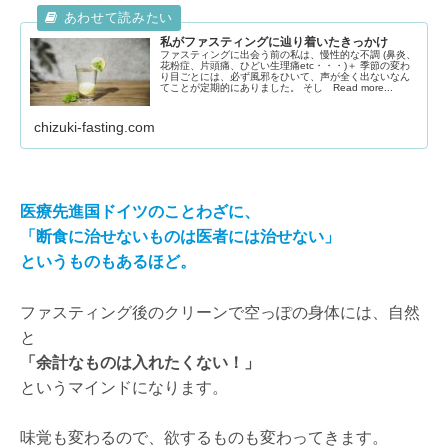
私がファスティングに辿り着いたきっかけ
ファスティングに出会う前の私は、慢性的な不調 (鼻炎、
花粉症、片頭痛、ひどい生理痛etc・・・)＋ 季節の変わ
り目ごとには、必ず風邪をひいて、声が全く出ないなん
てことが定期的にありました。 そし Read more...
chizuki-fasting.com
医療先進国ドイツのことわざに、
「断食に治せないものは医者には治せない」
というものもあるほど。
ファスティング後のクリーンで空っぽの身体には、自然
と
「余計なものは入れたくない！」
というマインドになります。
味覚も変わるので、欲するものも変わってきます。