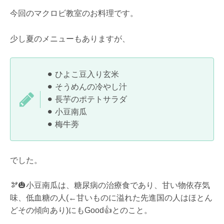
今回のマクロビ教室のお料理です。
少し夏のメニューもありますが、
⚫︎
ひよこ豆入り玄米
⚫︎
そうめんの冷やし汁
⚫︎
長芋のポテトサラダ
⚫︎
小豆南瓜
⚫︎
梅牛蒡
でした。
🫘🎃
小豆南瓜は、糖尿病の治療食であり、甘い物依存気
味、低血糖の人
(←
甘いものに溢れた先進国の人はほとん
どその傾向あり
)
にも
Good
👍
とのこと。