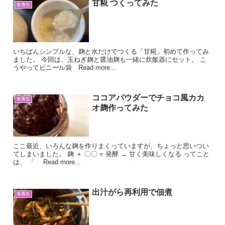
甘糀 つくってみた
食養生
いちばんシンプルな、麹と水だけでつくる「甘糀」初めて作ってみ
ました。 今回は、玉ねぎ麹と醤油麹も一緒に炊飯器にセット。 こ
うやってビニール袋 Read more...
ココアパウダーでチョコ風カカ
食養生
オ麹作ってみた
ここ最近、いろんな麹を作りまくっていますが、ちょっと思いつい
てしまいました。 麹 ＋ 〇〇 = 発酵 → 甘く美味しくなる ってこと
は、 「 Read more...
出汁がら再利用で佃煮
食養生