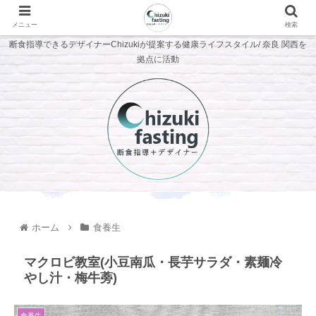
メニュー
検索
断食指導できるデザイナーChizukiが提案する健康ライフスタイル/ 奈良 関西を
拠点に活動
ホーム
食養生
マクロビ教室(小豆南瓜・長芋サラダ・素麺冷
やし汁・梅牛蒡)
食養生