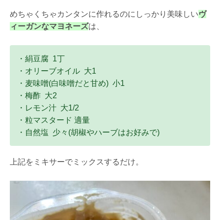
めちゃくちゃカンタンに作れるのにしっかり美味しい
ヴ
ィーガンなマヨネーズ
は、
・絹豆腐
1
丁
・オリーブオイル
大
1
・麦味噌
(
白味噌だと甘め
)
小
1
・梅酢
大
2
・レモン汁
大
1/2
・粒マスタード 適量
・自然塩
少々
(
胡椒やハーブはお好みで
)
上記をミキサーでミックスするだけ。