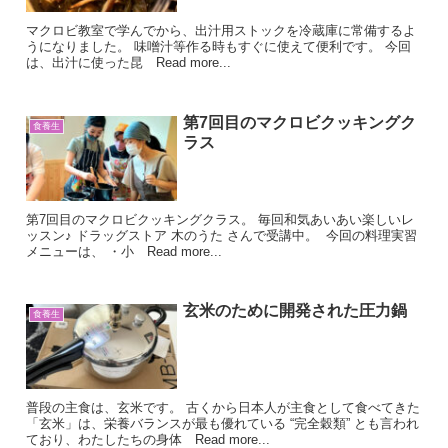
マクロビ教室で学んでから、出汁用ストックを冷蔵庫に常備するよ
うになりました。 味噌汁等作る時もすぐに使えて便利です。 今回
は、出汁に使った昆 Read more...
第7回目のマクロビクッキングク
食養生
ラス
第7回目のマクロビクッキングクラス。 毎回和気あいあい楽しいレ
ッスン♪ ドラッグストア 木のうた さんで受講中。 ⁡ 今回の料理実習
メニューは、 ・小 Read more...
玄米のために開発された圧力鍋
食養生
普段の主食は、玄米です。 古くから日本人が主食として食べてきた
「玄米」は、栄養バランスが最も優れている “完全穀類” とも言われ
ており、わたしたちの身体 Read more...