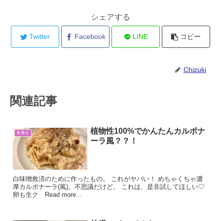
シェアする
Twitter
Facebook
LINE
コピー
Chizuki
関連記事
植物性100%でかんたんカルボナ
食養生
ーラ風？？！
白味噌救済のために作ったもの。 これがヤバい！ めちゃくちゃ濃
厚カルボナーラ(風)。不思議だけど。 これは、是非試してほしい♡
卵も生ク Read more...