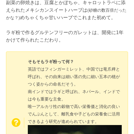
副菜の卵焼きは、豆腐とかぼちゃ、キャロットラペに添
えられたメキシカンスイートハーブは
(砂糖の数百倍だった
めちゃくちゃ甘いハーブでこれまた初めて。
かな？)
ラギ粉で作るグルテンフリーのガレットは、開発に1年
かけて作られたこだわり。
そもそもラギ粉って何？
英語ではフィンガーミレット、中国では竜爪稗と
呼ばれ、その由来は細い茎の先に細い五本の穂が
つく姿からの命名だそう。
南インドではラギと呼ばれ、ネパール、インドで
は今も重要な主食。
唯一アルカリ性の穀物で高い栄養価と消化の良い
でんぷんとして、離乳食や子どもの栄養食に活用
できるよう研究が進められています。