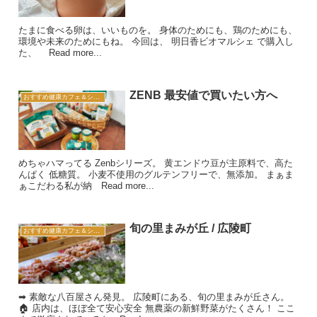
たまに食べる卵は、いいものを。 身体のためにも、鶏のためにも、
環境や未来のためにもね。 今回は、 明日香ビオマルシェ で購入し
た、 Read more...
ZENB 最安値で買いたい方へ
おすすめ健康カフェ＆ショップ
めちゃハマってる Zenbシリーズ。 黄エンドウ豆が主原料で、高た
んぱく 低糖質。 小麦不使用のグルテンフリーで、無添加。 まぁま
ぁこだわる私が納 Read more...
旬の里まみが丘 / 広陵町
おすすめ健康カフェ＆ショップ
➡︎ 素敵な八百屋さん発見。 広陵町にある、旬の里まみが丘さん。
🏠 店内は、ほぼ全て安心安全 無農薬の新鮮野菜がたくさん！ ここ