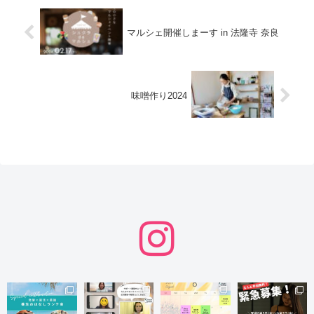
マルシェ開催しまーす in 法隆寺 奈良
味噌作り2024