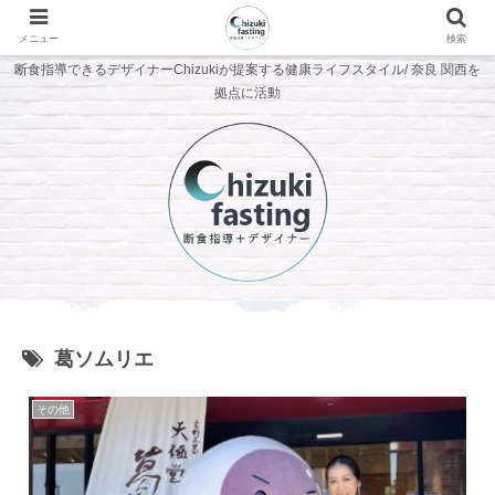
メニュー
検索
断食指導できるデザイナーChizukiが提案する健康ライフスタイル/ 奈良 関西を
拠点に活動
葛ソムリエ
その他